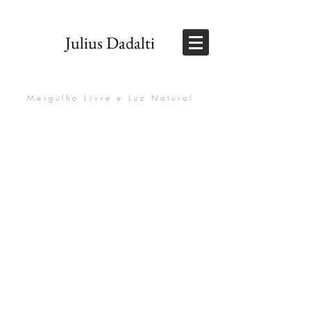
Julius Dadalti
Mergulho Livre e Luz Natural