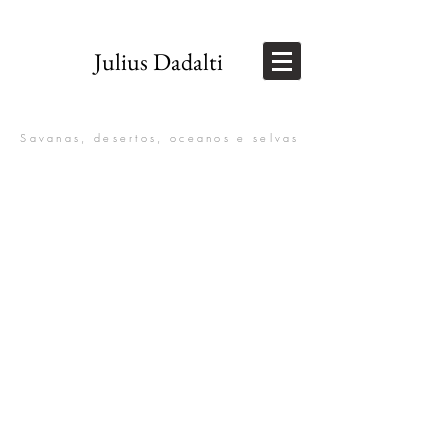
Julius Dadalti
Savanas, desertos, oceanos e selvas